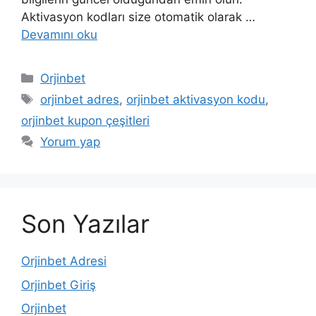
Aktivasyon kodları size otomatik olarak …
Devamını oku
Kategoriler
Orjinbet
Etiketler
orjinbet adres
,
orjinbet aktivasyon kodu
,
orjinbet kupon çeşitleri
Yorum yap
Son Yazılar
Orjinbet Adresi
Orjinbet Giriş
Orjinbet