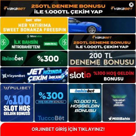
×
ORJINBET GİRİŞ İÇİN TIKLAYINIZ!