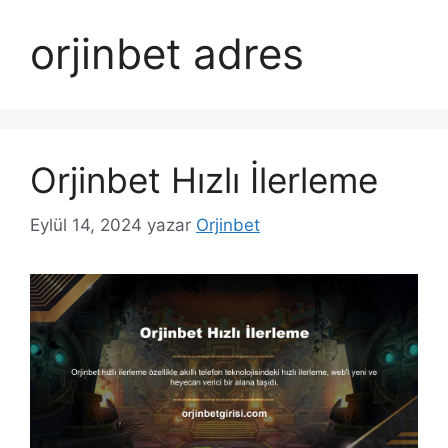
orjinbet adres
Orjinbet Hızlı İlerleme
Eylül 14, 2024
yazar
Orjinbet