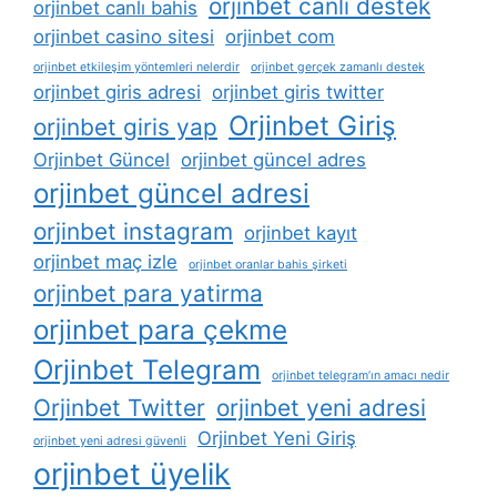
orjinbet canlı destek
orjinbet canlı bahis
orjinbet casino sitesi
orjinbet com
orjinbet etkileşim yöntemleri nelerdir
orjinbet gerçek zamanlı destek
orjinbet giris adresi
orjinbet giris twitter
Orjinbet Giriş
orjinbet giris yap
Orjinbet Güncel
orjinbet güncel adres
orjinbet güncel adresi
orjinbet instagram
orjinbet kayıt
orjinbet maç izle
orjinbet oranlar bahis şirketi
orjinbet para yatirma
orjinbet para çekme
Orjinbet Telegram
orjinbet telegram’ın amacı nedir
Orjinbet Twitter
orjinbet yeni adresi
Orjinbet Yeni Giriş
orjinbet yeni adresi güvenli
orjinbet üyelik