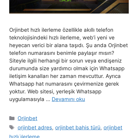
Orjinbet hızlı ilerleme özellikle akıllı telefon
teknolojisindeki hızlı ilerleme, web’i yeni ve
heyecan verici bir alana taşıdı. Şu anda Orjinbet
telefon numarasını benimle paylaşır mısın?
Siteyle ilgili herhangi bir sorun veya endişeniz
durumunda size yardımcı olmak için Whatsapp
iletişim kanalları her zaman mevcuttur. Ayrıca
Whatsapp hat numarasını çevirmenize gerek
yoktur. Web sitesi, yerleşik Whatsapp
uygulamasıyla …
Devamını oku
Kategoriler
Orjinbet
Etiketler
orjinbet adres
,
orjinbet bahis türü
,
orjinbet
hızlı i̇lerleme