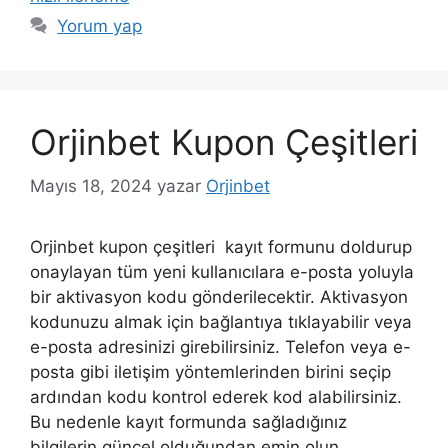
Yorum yap
Orjinbet Kupon Çeşitleri
Mayıs 18, 2024
yazar
Orjinbet
Orjinbet kupon çeşitleri kayıt formunu doldurup
onaylayan tüm yeni kullanıcılara e-posta yoluyla
bir aktivasyon kodu gönderilecektir. Aktivasyon
kodunuzu almak için bağlantıya tıklayabilir veya
e-posta adresinizi girebilirsiniz. Telefon veya e-
posta gibi iletişim yöntemlerinden birini seçip
ardından kodu kontrol ederek kod alabilirsiniz.
Bu nedenle kayıt formunda sağladığınız
bilgilerin güncel olduğundan emin olun.