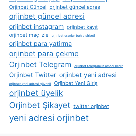
Orjinbet Güncel
orjinbet güncel adres
orjinbet güncel adresi
orjinbet instagram
orjinbet kayıt
orjinbet maç izle
orjinbet oranlar bahis şirketi
orjinbet para yatirma
orjinbet para çekme
Orjinbet Telegram
orjinbet telegram’ın amacı nedir
Orjinbet Twitter
orjinbet yeni adresi
Orjinbet Yeni Giriş
orjinbet yeni adresi güvenli
orjinbet üyelik
Orjinbet Şikayet
twitter orjinbet
yeni adresi orjinbet