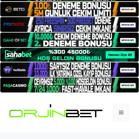
İçeriğe
atla
Menü