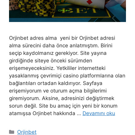
Orjinbet adres alma yeni bir Orjinbet adresi
alma sürecini daha önce anlatmıştım. Birini
seçip kaydolmanız gerekiyor. Site yayına
girdiğinde siteye önceki sürümden
erişemeyeceksiniz. Yetkililer internetteki
yasaklanmış çevrimiçi casino platformlarına olan
bağlantıları ortadan kaldırıyor. Sayfaya
erişemiyorum ve oturum açma bilgilerimi
giremiyorum. Aksine, adresinizi değiştirmek
sorun değil. Site bu amaç için yeni bir konum
atamışsa Orjinbet hakkında …
Devamını oku
Kategoriler
Orjinbet