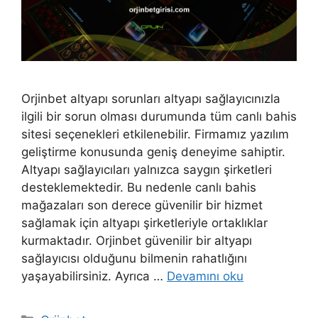
Orjinbet altyapı sorunları altyapı sağlayıcınızla
ilgili bir sorun olması durumunda tüm canlı bahis
sitesi seçenekleri etkilenebilir. Firmamız yazılım
geliştirme konusunda geniş deneyime sahiptir.
Altyapı sağlayıcıları yalnızca saygın şirketleri
desteklemektedir. Bu nedenle canlı bahis
mağazaları son derece güvenilir bir hizmet
sağlamak için altyapı şirketleriyle ortaklıklar
kurmaktadır. Orjinbet güvenilir bir altyapı
sağlayıcısı olduğunu bilmenin rahatlığını
yaşayabilirsiniz. Ayrıca …
Devamını oku
Kategoriler