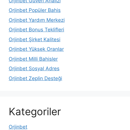
Orjinbet Güven Analizi
Orjinbet Popüler Bahis
Orjinbet Yardım Merkezi
Orjinbet Bonus Teklifleri
Orjinbet Şirket Kalitesi
Orjinbet Yüksek Oranlar
Orjinbet Milli Bahisler
Orjinbet Sosyal Adres
Orjinbet Zeplin Desteği
Kategoriler
Orjinbet