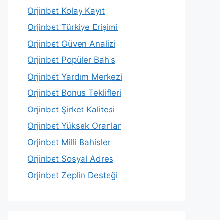
Orjinbet Kolay Kayıt
Orjinbet Türkiye Erişimi
Orjinbet Güven Analizi
Orjinbet Popüler Bahis
Orjinbet Yardım Merkezi
Orjinbet Bonus Teklifleri
Orjinbet Şirket Kalitesi
Orjinbet Yüksek Oranlar
Orjinbet Milli Bahisler
Orjinbet Sosyal Adres
Orjinbet Zeplin Desteği