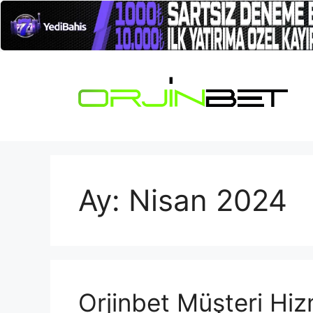
İçeriğe
atla
Ay:
Nisan 2024
Orjinbet Müşteri Hiz