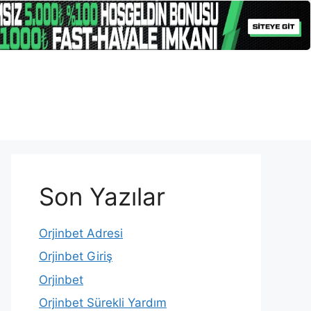
Son Yazılar
Orjinbet Adresi
Orjinbet Giriş
Orjinbet
Orjinbet Sürekli Yardım