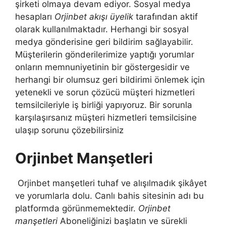
şirketi olmaya devam ediyor. Sosyal medya
hesapları
Orjinbet akışı üyelik
tarafından aktif
olarak kullanılmaktadır. Herhangi bir sosyal
medya gönderisine geri bildirim sağlayabilir.
Müşterilerin gönderilerimize yaptığı yorumlar
onların memnuniyetinin bir göstergesidir ve
herhangi bir olumsuz geri bildirimi önlemek için
yetenekli ve sorun çözücü müşteri hizmetleri
temsilcileriyle iş birliği yapıyoruz. Bir sorunla
karşılaşırsanız müşteri hizmetleri temsilcisine
ulaşıp sorunu çözebilirsiniz
Orjinbet Manşetleri
Orjinbet manşetleri tuhaf ve alışılmadık şikâyet
ve yorumlarla dolu. Canlı bahis sitesinin adı bu
platformda görünmemektedir.
Orjinbet
manşetleri
Aboneliğinizi başlatın ve sürekli