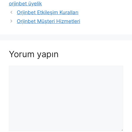
orjinbet üyelik
Orjinbet Etkileşim Kuralları
Orjinbet Müşteri Hizmetleri
Yorum yapın
Yorum