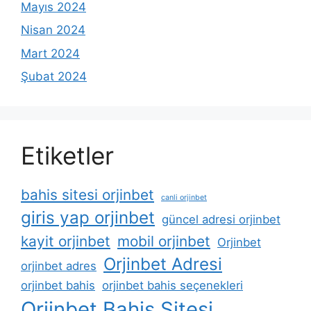
Mayıs 2024
Nisan 2024
Mart 2024
Şubat 2024
Etiketler
bahis sitesi orjinbet
canli orjinbet
giris yap orjinbet
güncel adresi orjinbet
kayit orjinbet
mobil orjinbet
Orjinbet
Orjinbet Adresi
orjinbet adres
orjinbet bahis
orjinbet bahis seçenekleri
Orjinbet Bahis Sitesi