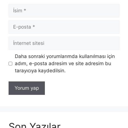
İsim
E-
posta
İnternet
sitesi
Daha sonraki yorumlarımda kullanılması için
adım, e-posta adresim ve site adresim bu
tarayıcıya kaydedilsin.
Son Yazılar