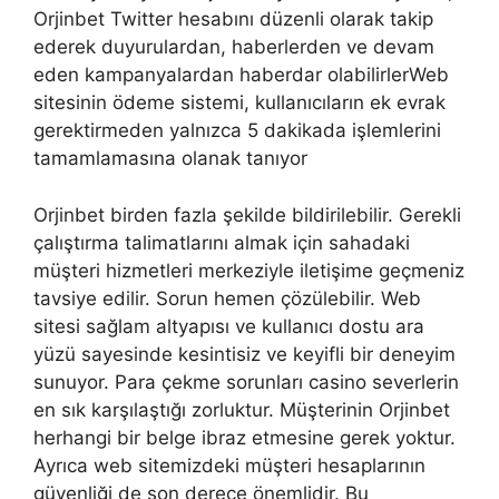
Orjinbet Twitter hesabını düzenli olarak takip
ederek duyurulardan, haberlerden ve devam
eden kampanyalardan haberdar olabilirlerWeb
sitesinin ödeme sistemi, kullanıcıların ek evrak
gerektirmeden yalnızca 5 dakikada işlemlerini
tamamlamasına olanak tanıyor
Orjinbet birden fazla şekilde bildirilebilir. Gerekli
çalıştırma talimatlarını almak için sahadaki
müşteri hizmetleri merkeziyle iletişime geçmeniz
tavsiye edilir. Sorun hemen çözülebilir. Web
sitesi sağlam altyapısı ve kullanıcı dostu ara
yüzü sayesinde kesintisiz ve keyifli bir deneyim
sunuyor. Para çekme sorunları casino severlerin
en sık karşılaştığı zorluktur. Müşterinin Orjinbet
herhangi bir belge ibraz etmesine gerek yoktur.
Ayrıca web sitemizdeki müşteri hesaplarının
güvenliği de son derece önemlidir. Bu