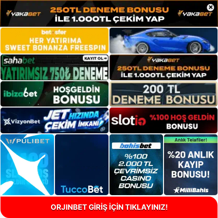
×
ORJINBET GİRİŞ İÇİN TIKLAYINIZ!