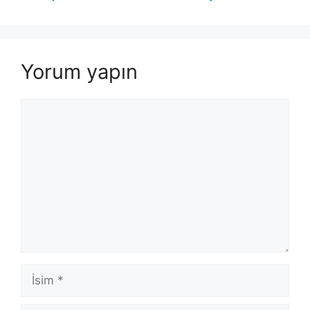
Yorum yapın
Yorum
İsim