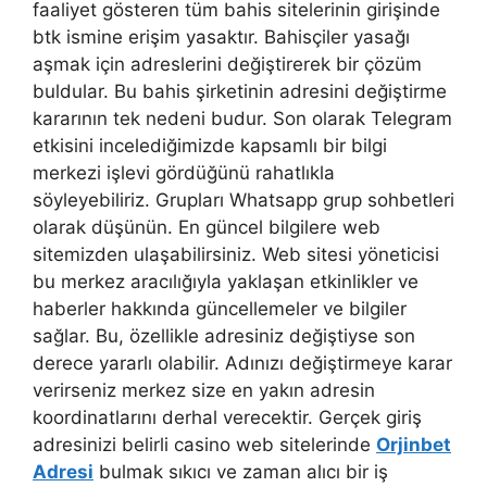
faaliyet gösteren tüm bahis sitelerinin girişinde
btk ismine erişim yasaktır. Bahisçiler yasağı
aşmak için adreslerini değiştirerek bir çözüm
buldular. Bu bahis şirketinin adresini değiştirme
kararının tek nedeni budur. Son olarak Telegram
etkisini incelediğimizde kapsamlı bir bilgi
merkezi işlevi gördüğünü rahatlıkla
söyleyebiliriz. Grupları Whatsapp grup sohbetleri
olarak düşünün. En güncel bilgilere web
sitemizden ulaşabilirsiniz. Web sitesi yöneticisi
bu merkez aracılığıyla yaklaşan etkinlikler ve
haberler hakkında güncellemeler ve bilgiler
sağlar. Bu, özellikle adresiniz değiştiyse son
derece yararlı olabilir. Adınızı değiştirmeye karar
verirseniz merkez size en yakın adresin
koordinatlarını derhal verecektir. Gerçek giriş
adresinizi belirli casino web sitelerinde
Orjinbet
Adresi
bulmak sıkıcı ve zaman alıcı bir iş