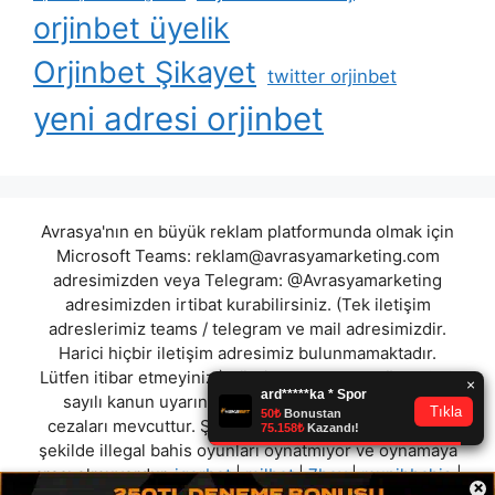
orjinbet üyelik
Orjinbet Şikayet
twitter orjinbet
yeni adresi orjinbet
Avrasya'nın en büyük reklam platformunda olmak için
Microsoft Teams:
reklam@avrasyamarketing.com
adresimizden veya Telegram: @Avrasyamarketing
adresimizden irtibat kurabilirsiniz. (Tek iletişim
adreslerimiz teams / telegram ve mail adresimizdir.
Harici hiçbir iletişim adresimiz bulunmamaktadır.
Lütfen itibar etmeyiniz.) Türkiye yasalarına göre 7258
sayılı kanun uyarınca yasa dışı bahis oynamanın
cezaları mevcuttur. Şu an bulunduğunuz site hiç bir
şekilde illegal bahis oyunları oynatmıyor ve oynamaya
aracı olmuyordur.
igorbet
|
milbet
|
7bey
|
munihbahis
|
×