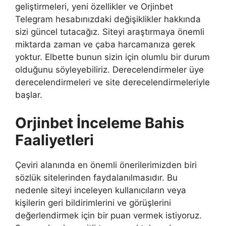
geliştirmeleri, yeni özellikler ve Orjinbet
Telegram hesabınızdaki değişiklikler hakkında
sizi güncel tutacağız. Siteyi araştırmaya önemli
miktarda zaman ve çaba harcamanıza gerek
yoktur. Elbette bunun sizin için olumlu bir durum
olduğunu söyleyebiliriz. Derecelendirmeler üye
derecelendirmeleri ve site derecelendirmeleriyle
başlar.
Orjinbet İnceleme Bahis
Faaliyetleri
Çeviri alanında en önemli önerilerimizden biri
sözlük sitelerinden faydalanılmasıdır. Bu
nedenle siteyi inceleyen kullanıcıların veya
kişilerin geri bildirimlerini ve görüşlerini
değerlendirmek için bir puan vermek istiyoruz.