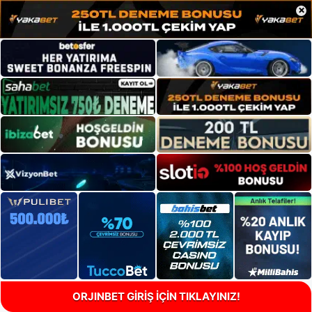
×
ORJINBET GİRİŞ İÇİN TIKLAYINIZ!