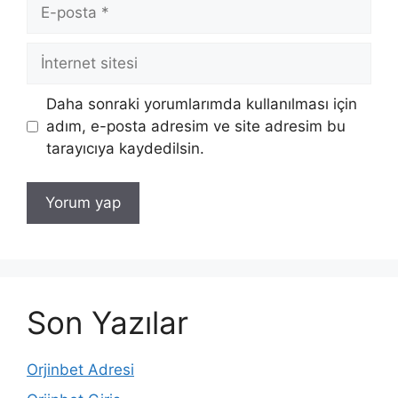
E-
posta
İnternet
sitesi
Daha sonraki yorumlarımda kullanılması için
adım, e-posta adresim ve site adresim bu
tarayıcıya kaydedilsin.
Son Yazılar
Orjinbet Adresi