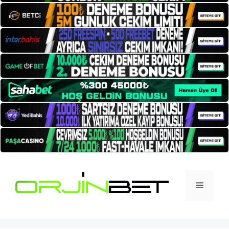
İçeriğe
atla
Menü