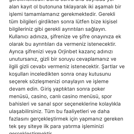
alan kayıt ol butonuna tıklayarak iki aşamalı bir
işlemi tamamlamanız gerekmektedir. Gerekli
tüm bilgileri girdikten sonra lütfen bize kişisel
bilgileriniz gibi gerekli ayrıntıları sağlayın.
Kullanıcı adınıza, şifrenize ve şifre onayınıza ek
olarak bu ayrıntıları da vermeniz istenecektir.
Ayrıca şifrenizi veya Orjinbet kazanç adınızı
unutursanız, gizli bir soruyu cevaplamanız ve
ilgili gizli cevabı vermeniz istenecektir. Şartlar ve
koşulları inceledikten sonra onay kutusunu
seçerek sözleşmenizi onaylayın ve işleme
devam edin. Giriş yaptıktan sonra poker
menüsü, casino, canlı casino menüsü, spor
bahisleri ve sanal spor seçeneklerine kolaylıkla
ulaşabilirsiniz. Tüm bu faaliyetleri ve daha
fazlasını gerçekleştirmek için yapmanız gereken
tek şey siteye ilk para yatırma işleminizi
gerçekleştirmektir.