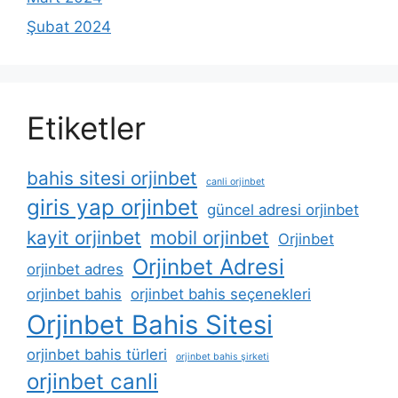
Şubat 2024
Etiketler
bahis sitesi orjinbet
canli orjinbet
giris yap orjinbet
güncel adresi orjinbet
kayit orjinbet
mobil orjinbet
Orjinbet
Orjinbet Adresi
orjinbet adres
orjinbet bahis
orjinbet bahis seçenekleri
Orjinbet Bahis Sitesi
orjinbet bahis türleri
orjinbet bahis şirketi
orjinbet canli