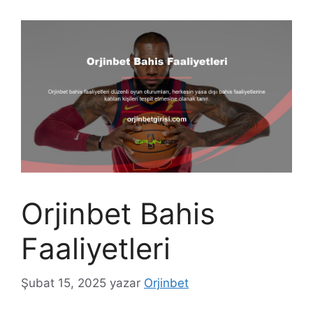
Orjinbet Bahis
Faaliyetleri
Şubat 15, 2025
yazar
Orjinbet