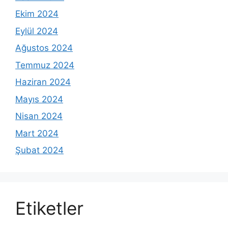
Ekim 2024
Eylül 2024
Ağustos 2024
Temmuz 2024
Haziran 2024
Mayıs 2024
Nisan 2024
Mart 2024
Şubat 2024
Etiketler