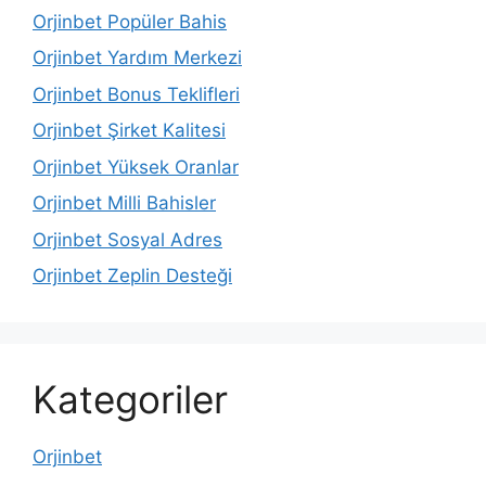
Orjinbet Popüler Bahis
Orjinbet Yardım Merkezi
Orjinbet Bonus Teklifleri
Orjinbet Şirket Kalitesi
Orjinbet Yüksek Oranlar
Orjinbet Milli Bahisler
Orjinbet Sosyal Adres
Orjinbet Zeplin Desteği
Kategoriler
Orjinbet