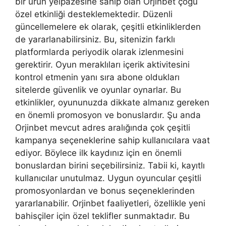
bir ürün yelpazesine sahip olan Orjinbet çoğu
özel etkinliği desteklemektedir. Düzenli
güncellemelere ek olarak, çeşitli etkinliklerden
de yararlanabilirsiniz. Bu, sitenizin farklı
platformlarda periyodik olarak izlenmesini
gerektirir. Oyun meraklıları içerik aktivitesini
kontrol etmenin yanı sıra abone oldukları
sitelerde güvenlik ve oyunlar oynarlar. Bu
etkinlikler, oyununuzda dikkate almanız gereken
en önemli promosyon ve bonuslardır. Şu anda
Orjinbet mevcut adres aralığında çok çeşitli
kampanya seçeneklerine sahip kullanıcılara vaat
ediyor. Böylece ilk kaydınız için en önemli
bonuslardan birini seçebilirsiniz. Tabii ki, kayıtlı
kullanıcılar unutulmaz. Uygun oyuncular çeşitli
promosyonlardan ve bonus seçeneklerinden
yararlanabilir. Orjinbet faaliyetleri, özellikle yeni
bahisçiler için özel teklifler sunmaktadır. Bu