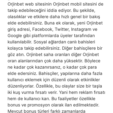
Orjinbet web sitesinin Orjinbet mobil sitesini de
takip edebileceğini iddia ediyor. Bu şekilde,
olasılıklar ve etkilere daha hızlı genel bir bakış
elde edebilirsiniz. Buna ek olarak, yeni Orjinbet
giriş adresi, Facebook, Twitter, Instagram ve
Google gibi platformlarda üyeler tarafından
kullanılabilir. Sosyal ağlardan canlı bahisleri
kolayca takip edebilirsiniz. Diğer bahisçilere bir
göz atın. Orjinbet saha oranları diğer Orjinbet
oran alanlarından çok daha yüksektir. Böylece
ne kadar çok kazanırsanız, o kadar çok para
elde edersiniz. Bahisçiler, yapılarına daha fazla
kullanıcı eklemek için düzenli olarak etkinlikler
düzenliyorlar. Özellikle, bu olaylar size bir taşla
iki kuş vurma fırsatı verir. Yani hem reklam fırsatı
hem de kullanıcı karı. Bu faaliyetler özellikle
bonus ve promosyon olarak ilan edilmektedir.
Mevcut bonus türleri farklı zamanlarda