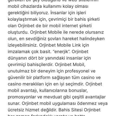
mobil cihazlarda kullanımı kolay olması
gerektiğini biliyoruz. İnsanlar için işleri
kolaylaştırmak için, çevrimiçi bir bahis şirketi
olan Orjinbet de bir mobil internet şirketi
oluşturdu. Orjinbet Mobile ile nerede olursanız
olun, en sevdiğiniz şovları hareket halindeyken
izleyebilirsiniz. Orjinbet Mobile Link için
imzalamak çok basit. “enerjik”. Orjinbet
dünyanın dört bir yanındaki insanlar için
çevrimiçi bahisçilerdir. Orjinbet Mobil,
unutulmaz bir deneyim için profesyonel ve
güvenilir bir platform sağlayan tüm casino ve
casino meraklıları için en iyi seçimdir. Orjinbet
mobil avantajı, kullanıcılarına bonuslar,
promosyonlar ve mevduat gibi çeşitli avantajlar
sunar. Orjinbet mobil uygulaması ödenmez veya
ücretsiz hizmet değildir. Bahis Sitesi Orjinbet