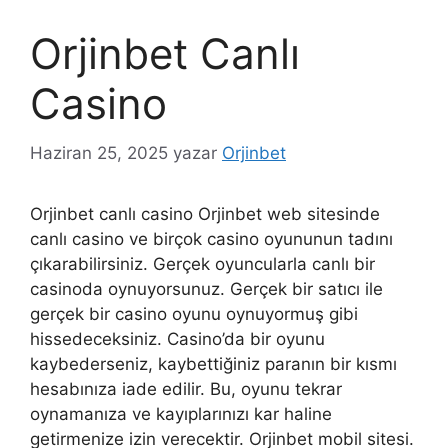
Orjinbet Canlı
Casino
Haziran 25, 2025
yazar
Orjinbet
Orjinbet canlı casino Orjinbet web sitesinde
canlı casino ve birçok casino oyununun tadını
çıkarabilirsiniz. Gerçek oyuncularla canlı bir
casinoda oynuyorsunuz. Gerçek bir satıcı ile
gerçek bir casino oyunu oynuyormuş gibi
hissedeceksiniz. Casino’da bir oyunu
kaybederseniz, kaybettiğiniz paranın bir kısmı
hesabınıza iade edilir. Bu, oyunu tekrar
oynamanıza ve kayıplarınızı kar haline
getirmenize izin verecektir. Orjinbet mobil sitesi.