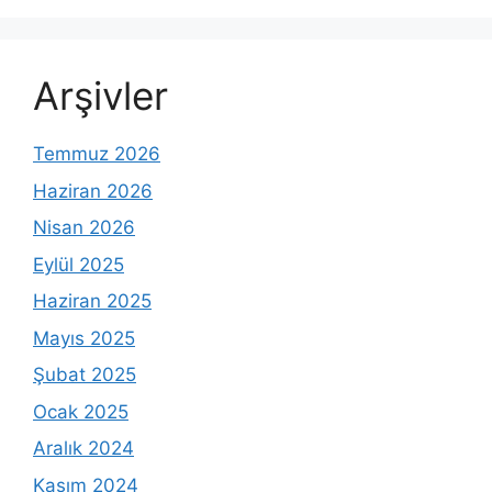
Arşivler
Temmuz 2026
Haziran 2026
Nisan 2026
Eylül 2025
Haziran 2025
Mayıs 2025
Şubat 2025
Ocak 2025
Aralık 2024
Kasım 2024