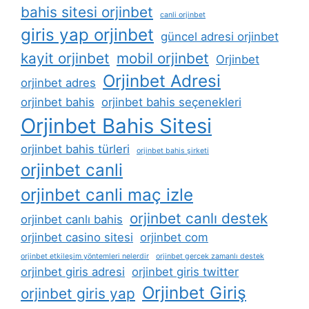
bahis sitesi orjinbet
canli orjinbet
giris yap orjinbet
güncel adresi orjinbet
kayit orjinbet
mobil orjinbet
Orjinbet
Orjinbet Adresi
orjinbet adres
orjinbet bahis
orjinbet bahis seçenekleri
Orjinbet Bahis Sitesi
orjinbet bahis türleri
orjinbet bahis şirketi
orjinbet canli
orjinbet canli maç izle
orjinbet canlı destek
orjinbet canlı bahis
orjinbet casino sitesi
orjinbet com
orjinbet etkileşim yöntemleri nelerdir
orjinbet gerçek zamanlı destek
orjinbet giris adresi
orjinbet giris twitter
Orjinbet Giriş
orjinbet giris yap