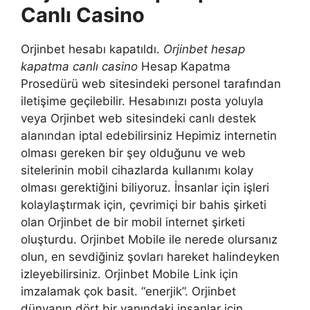
Canlı Casino
Orjinbet hesabı kapatıldı.
Orjinbet hesap
kapatma canlı casino
Hesap Kapatma
Prosedürü web sitesindeki personel tarafından
iletişime geçilebilir. Hesabınızı posta yoluyla
veya Orjinbet web sitesindeki canlı destek
alanından iptal edebilirsiniz Hepimiz internetin
olması gereken bir şey olduğunu ve web
sitelerinin mobil cihazlarda kullanımı kolay
olması gerektiğini biliyoruz. İnsanlar için işleri
kolaylaştırmak için, çevrimiçi bir bahis şirketi
olan Orjinbet de bir mobil internet şirketi
oluşturdu. Orjinbet Mobile ile nerede olursanız
olun, en sevdiğiniz şovları hareket halindeyken
izleyebilirsiniz. Orjinbet Mobile Link için
imzalamak çok basit. “enerjik”. Orjinbet
dünyanın dört bir yanındaki insanlar için