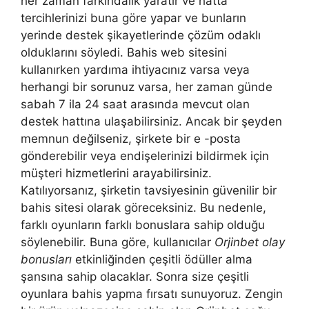
her zaman farkındalık yaratır ve hatta
tercihlerinizi buna göre yapar ve bunların
yerinde destek şikayetlerinde çözüm odaklı
olduklarını söyledi. Bahis web sitesini
kullanırken yardıma ihtiyacınız varsa veya
herhangi bir sorunuz varsa, her zaman günde
sabah 7 ila 24 saat arasında mevcut olan
destek hattına ulaşabilirsiniz. Ancak bir şeyden
memnun değilseniz, şirkete bir e -posta
gönderebilir veya endişelerinizi bildirmek için
müşteri hizmetlerini arayabilirsiniz.
Katılıyorsanız, şirketin tavsiyesinin güvenilir bir
bahis sitesi olarak göreceksiniz. Bu nedenle,
farklı oyunların farklı bonuslara sahip olduğu
söylenebilir. Buna göre, kullanıcılar
Orjinbet olay
bonusları
etkinliğinden çeşitli ödüller alma
şansına sahip olacaklar. Sonra size çeşitli
oyunlara bahis yapma fırsatı sunuyoruz. Zengin