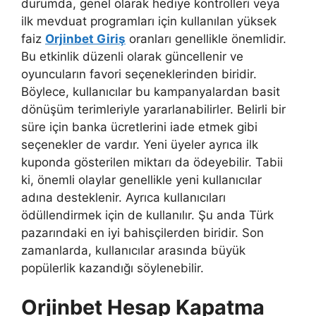
durumda, genel olarak hediye kontrolleri veya
ilk mevduat programları için kullanılan yüksek
faiz
Orjinbet Giriş
oranları genellikle önemlidir.
Bu etkinlik düzenli olarak güncellenir ve
oyuncuların favori seçeneklerinden biridir.
Böylece, kullanıcılar bu kampanyalardan basit
dönüşüm terimleriyle yararlanabilirler. Belirli bir
süre için banka ücretlerini iade etmek gibi
seçenekler de vardır. Yeni üyeler ayrıca ilk
kuponda gösterilen miktarı da ödeyebilir. Tabii
ki, önemli olaylar genellikle yeni kullanıcılar
adına desteklenir. Ayrıca kullanıcıları
ödüllendirmek için de kullanılır. Şu anda Türk
pazarındaki en iyi bahisçilerden biridir. Son
zamanlarda, kullanıcılar arasında büyük
popülerlik kazandığı söylenebilir.
Orjinbet Hesap Kapatma