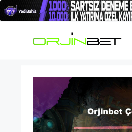
İçeriğe
atla