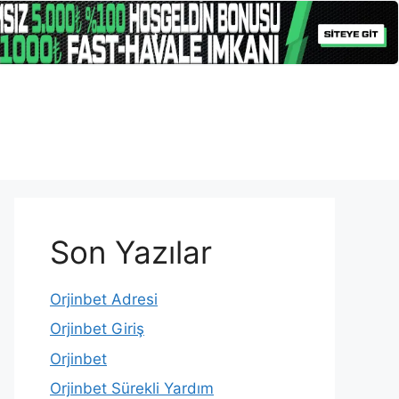
Son Yazılar
Orjinbet Adresi
Orjinbet Giriş
Orjinbet
Orjinbet Sürekli Yardım