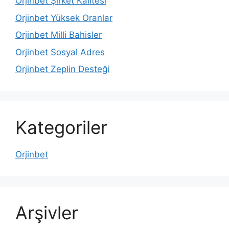
Orjinbet Şirket Kalitesi
Orjinbet Yüksek Oranlar
Orjinbet Milli Bahisler
Orjinbet Sosyal Adres
Orjinbet Zeplin Desteği
Kategoriler
Orjinbet
Arşivler