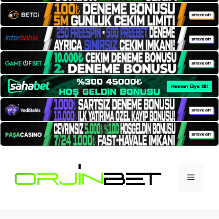
İçeriğe
atla
Menü