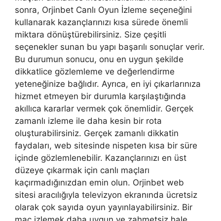
sonra, Orjinbet Canlı Oyun İzleme seçeneğini
kullanarak kazançlarınızı kısa sürede önemli
miktara dönüştürebilirsiniz. Size çeşitli
seçenekler sunan bu yapı başarılı sonuçlar verir.
Bu durumun sonucu, onu en uygun şekilde
dikkatlice gözlemleme ve değerlendirme
yeteneğinize bağlıdır. Ayrıca, en iyi çıkarlarınıza
hizmet etmeyen bir durumla karşılaştığında
akıllıca kararlar vermek çok önemlidir. Gerçek
zamanlı izleme ile daha kesin bir rota
oluşturabilirsiniz. Gerçek zamanlı dikkatin
faydaları, web sitesinde nispeten kısa bir süre
içinde gözlemlenebilir. Kazançlarınızı en üst
düzeye çıkarmak için canlı maçları
kaçırmadığınızdan emin olun. Orjinbet web
sitesi aracılığıyla televizyon ekranında ücretsiz
olarak çok sayıda oyun yayınlayabilirsiniz. Bir
maç izlemek daha uygun ve zahmetsiz hale