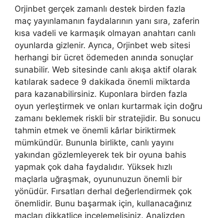
Orjinbet gerçek zamanlı destek birden fazla
maç yayınlamanın faydalarının yanı sıra, zaferin
kısa vadeli ve karmaşık olmayan anahtarı canlı
oyunlarda gizlenir. Ayrıca, Orjinbet web sitesi
herhangi bir ücret ödemeden anında sonuçlar
sunabilir. Web sitesinde canlı akışa aktif olarak
katılarak sadece 9 dakikada önemli miktarda
para kazanabilirsiniz. Kuponlara birden fazla
oyun yerleştirmek ve onları kurtarmak için doğru
zamanı beklemek riskli bir stratejidir. Bu sonucu
tahmin etmek ve önemli kârlar biriktirmek
mümkündür. Bununla birlikte, canlı yayını
yakından gözlemleyerek tek bir oyuna bahis
yapmak çok daha faydalıdır. Yüksek hızlı
maçlarla uğraşmak, oyununuzun önemli bir
yönüdür. Fırsatları derhal değerlendirmek çok
önemlidir. Bunu başarmak için, kullanacağınız
maçları dikkatlice incelemelisiniz. Analizden