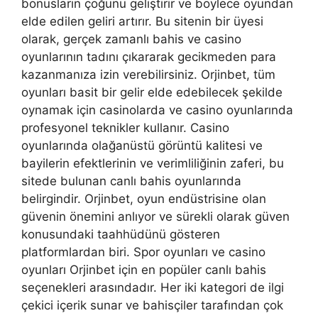
bonusların çoğunu geliştirir ve böylece oyundan
elde edilen geliri artırır. Bu sitenin bir üyesi
olarak, gerçek zamanlı bahis ve casino
oyunlarının tadını çıkararak gecikmeden para
kazanmanıza izin verebilirsiniz. Orjinbet, tüm
oyunları basit bir gelir elde edebilecek şekilde
oynamak için casinolarda ve casino oyunlarında
profesyonel teknikler kullanır. Casino
oyunlarında olağanüstü görüntü kalitesi ve
bayilerin efektlerinin ve verimliliğinin zaferi, bu
sitede bulunan canlı bahis oyunlarında
belirgindir. Orjinbet, oyun endüstrisine olan
güvenin önemini anlıyor ve sürekli olarak güven
konusundaki taahhüdünü gösteren
platformlardan biri. Spor oyunları ve casino
oyunları Orjinbet için en popüler canlı bahis
seçenekleri arasındadır. Her iki kategori de ilgi
çekici içerik sunar ve bahisçiler tarafından çok