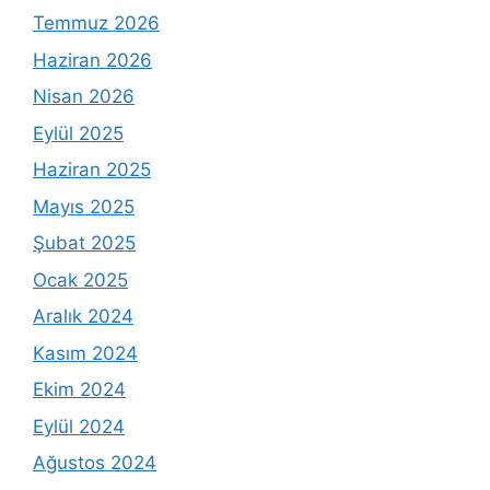
Temmuz 2026
Haziran 2026
Nisan 2026
Eylül 2025
Haziran 2025
Mayıs 2025
Şubat 2025
Ocak 2025
Aralık 2024
Kasım 2024
Ekim 2024
Eylül 2024
Ağustos 2024