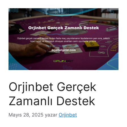
Orjinbet Gerçek
Zamanlı Destek
Mayıs 28, 2025
yazar
Orjinbet