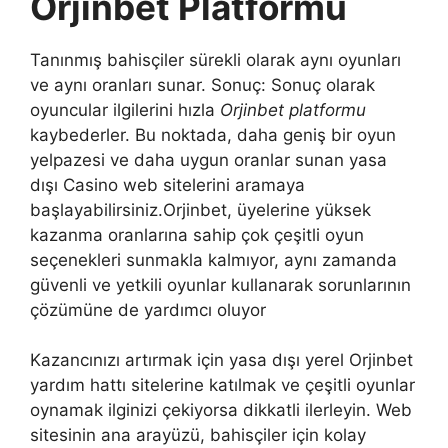
Orjinbet Platformu
Tanınmış bahisçiler sürekli olarak aynı oyunları
ve aynı oranları sunar. Sonuç: Sonuç olarak
oyuncular ilgilerini hızla
Orjinbet platformu
kaybederler. Bu noktada, daha geniş bir oyun
yelpazesi ve daha uygun oranlar sunan yasa
dışı Casino web sitelerini aramaya
başlayabilirsiniz.Orjinbet, üyelerine yüksek
kazanma oranlarına sahip çok çeşitli oyun
seçenekleri sunmakla kalmıyor, aynı zamanda
güvenli ve yetkili oyunlar kullanarak sorunlarının
çözümüne de yardımcı oluyor
Kazancınızı artırmak için yasa dışı yerel Orjinbet
yardım hattı sitelerine katılmak ve çeşitli oyunlar
oynamak ilginizi çekiyorsa dikkatli ilerleyin. Web
sitesinin ana arayüzü, bahisçiler için kolay