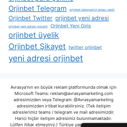
Orjinbet Telegram
orjinbet telegram’ın amacı nedir
Orjinbet Twitter
orjinbet yeni adresi
Orjinbet Yeni Giriş
orjinbet yeni adresi güvenli
orjinbet üyelik
Orjinbet Şikayet
twitter orjinbet
yeni adresi orjinbet
Avrasya'nın en büyük reklam platformunda olmak için
Microsoft Teams:
reklam@avrasyamarketing.com
adresimizden veya Telegram: @Avrasyamarketing
adresimizden irtibat kurabilirsiniz. (Tek iletişim
adreslerimiz teams / telegram ve mail adresimizdir.
Harici hiçbir iletişim adresimiz bulunmamaktadır.
Lütfen itibar etmeyiniz.) Türkiye yasalarına göre 7258