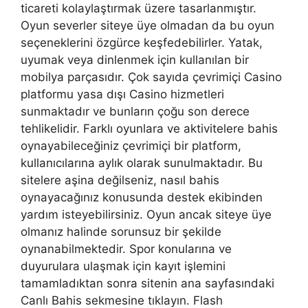
ticareti kolaylaştırmak üzere tasarlanmıştır.
Oyun severler siteye üye olmadan da bu oyun
seçeneklerini özgürce keşfedebilirler. Yatak,
uyumak veya dinlenmek için kullanılan bir
mobilya parçasıdır. Çok sayıda çevrimiçi Casino
platformu yasa dışı Casino hizmetleri
sunmaktadır ve bunların çoğu son derece
tehlikelidir. Farklı oyunlara ve aktivitelere bahis
oynayabileceğiniz çevrimiçi bir platform,
kullanıcılarına aylık olarak sunulmaktadır. Bu
sitelere aşina değilseniz, nasıl bahis
oynayacağınız konusunda destek ekibinden
yardım isteyebilirsiniz. Oyun ancak siteye üye
olmanız halinde sorunsuz bir şekilde
oynanabilmektedir. Spor konularına ve
duyurulara ulaşmak için kayıt işlemini
tamamladıktan sonra sitenin ana sayfasındaki
Canlı Bahis sekmesine tıklayın. Flash