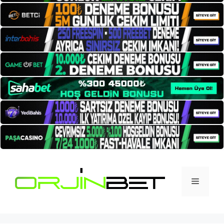
İçeriğe
atla
Menü