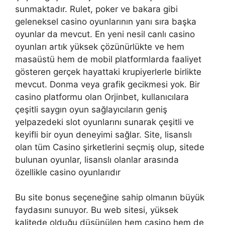
sunmaktadır. Rulet, poker ve bakara gibi
geleneksel casino oyunlarının yanı sıra başka
oyunlar da mevcut. En yeni nesil canlı casino
oyunları artık yüksek çözünürlükte ve hem
masaüstü hem de mobil platformlarda faaliyet
gösteren gerçek hayattaki krupiyerlerle birlikte
mevcut. Donma veya grafik gecikmesi yok. Bir
casino platformu olan Orjinbet, kullanıcılara
çeşitli saygın oyun sağlayıcıların geniş
yelpazedeki slot oyunlarını sunarak çeşitli ve
keyifli bir oyun deneyimi sağlar. Site, lisanslı
olan tüm Casino şirketlerini seçmiş olup, sitede
bulunan oyunlar, lisanslı olanlar arasında
özellikle casino oyunlarıdır
Bu site bonus seçeneğine sahip olmanın büyük
faydasını sunuyor. Bu web sitesi, yüksek
kalitede olduğu düşünülen hem casino hem de