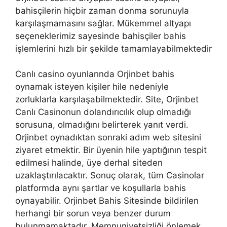
bahisçilerin hiçbir zaman donma sorunuyla
karşılaşmamasını sağlar. Mükemmel altyapı
seçeneklerimiz sayesinde bahisçiler bahis
işlemlerini hızlı bir şekilde tamamlayabilmektedir
Canlı casino oyunlarında Orjinbet bahis
oynamak isteyen kişiler hile nedeniyle
zorluklarla karşılaşabilmektedir. Site, Orjinbet
Canlı Casinonun dolandırıcılık olup olmadığı
sorusuna, olmadığını belirterek yanıt verdi.
Orjinbet oynadıktan sonraki adım web sitesini
ziyaret etmektir. Bir üyenin hile yaptığının tespit
edilmesi halinde, üye derhal siteden
uzaklaştırılacaktır. Sonuç olarak, tüm Casinolar
platformda aynı şartlar ve koşullarla bahis
oynayabilir. Orjinbet Bahis Sitesinde bildirilen
herhangi bir sorun veya benzer durum
bulunmamaktadır. Memnuniyetsizliği önlemek