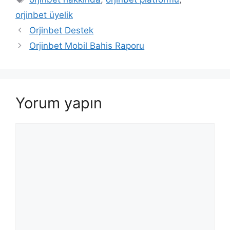
orjinbet üyelik
Orjinbet Destek
Orjinbet Mobil Bahis Raporu
Yorum yapın
Yorum