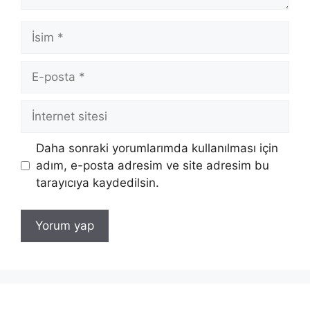
İsim
E-
posta
İnternet
sitesi
Daha sonraki yorumlarımda kullanılması için
adım, e-posta adresim ve site adresim bu
tarayıcıya kaydedilsin.