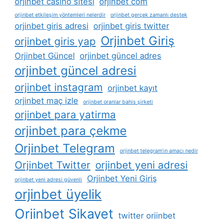
orjinbet casino sitesi
orjinbet com
orjinbet etkileşim yöntemleri nelerdir
orjinbet gerçek zamanlı destek
orjinbet giris adresi
orjinbet giris twitter
Orjinbet Giriş
orjinbet giris yap
Orjinbet Güncel
orjinbet güncel adres
orjinbet güncel adresi
orjinbet instagram
orjinbet kayıt
orjinbet maç izle
orjinbet oranlar bahis şirketi
orjinbet para yatirma
orjinbet para çekme
Orjinbet Telegram
orjinbet telegram’ın amacı nedir
Orjinbet Twitter
orjinbet yeni adresi
Orjinbet Yeni Giriş
orjinbet yeni adresi güvenli
orjinbet üyelik
Orjinbet Şikayet
twitter orjinbet