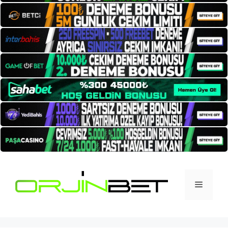
İçeriğe
atla
Menü