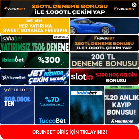
×
ORJINBET GİRİŞ İÇİN TIKLAYINIZ!