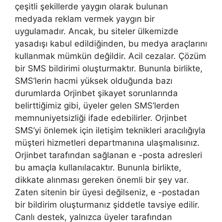
çeşitli şekillerde yaygın olarak bulunan
medyada reklam vermek yaygın bir
uygulamadır. Ancak, bu siteler ülkemizde
yasadışı kabul edildiğinden, bu medya araçlarını
kullanmak mümkün değildir. Acil cezalar. Çözüm
bir SMS bildirimi oluşturmaktır. Bununla birlikte,
SMS’lerin hacmi yüksek olduğunda bazı
durumlarda Orjinbet şikayet sorunlarında
belirttiğimiz gibi, üyeler gelen SMS’lerden
memnuniyetsizliği ifade edebilirler. Orjinbet
SMS’yi önlemek için iletişim teknikleri aracılığıyla
müşteri hizmetleri departmanına ulaşmalısınız.
Orjinbet tarafından sağlanan e -posta adresleri
bu amaçla kullanılacaktır. Bununla birlikte,
dikkate alınması gereken önemli bir şey var.
Zaten sitenin bir üyesi değilseniz, e -postadan
bir bildirim oluşturmanız şiddetle tavsiye edilir.
Canlı destek, yalnızca üyeler tarafından