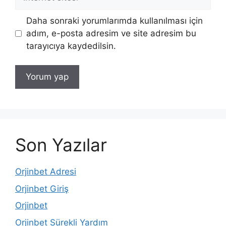
sitesi
Daha sonraki yorumlarımda kullanılması için
adım, e-posta adresim ve site adresim bu
tarayıcıya kaydedilsin.
Son Yazılar
Orjinbet Adresi
Orjinbet Giriş
Orjinbet
Orjinbet Sürekli Yardım