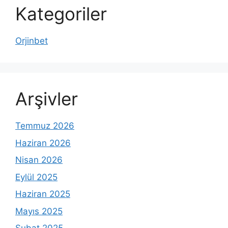
Kategoriler
Orjinbet
Arşivler
Temmuz 2026
Haziran 2026
Nisan 2026
Eylül 2025
Haziran 2025
Mayıs 2025