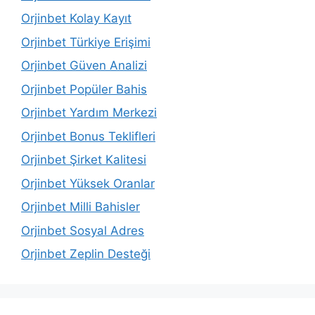
Orjinbet Kolay Kayıt
Orjinbet Türkiye Erişimi
Orjinbet Güven Analizi
Orjinbet Popüler Bahis
Orjinbet Yardım Merkezi
Orjinbet Bonus Teklifleri
Orjinbet Şirket Kalitesi
Orjinbet Yüksek Oranlar
Orjinbet Milli Bahisler
Orjinbet Sosyal Adres
Orjinbet Zeplin Desteği