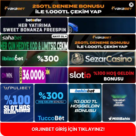
×
ORJINBET GİRİŞ İÇİN TIKLAYINIZ!