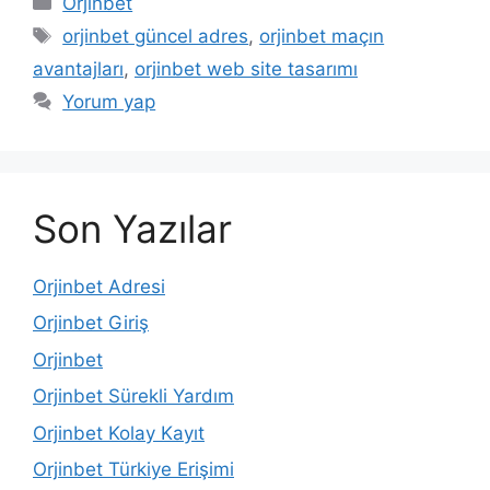
Orjinbet
Etiketler
orjinbet güncel adres
,
orjinbet maçın
avantajları
,
orjinbet web site tasarımı
Yorum yap
Son Yazılar
Orjinbet Adresi
Orjinbet Giriş
Orjinbet
Orjinbet Sürekli Yardım
Orjinbet Kolay Kayıt
Orjinbet Türkiye Erişimi