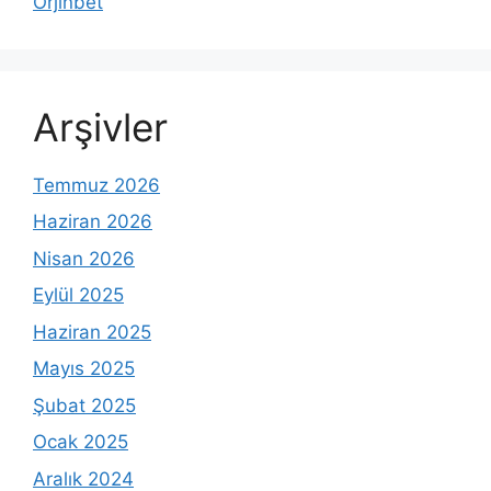
Orjinbet
Arşivler
Temmuz 2026
Haziran 2026
Nisan 2026
Eylül 2025
Haziran 2025
Mayıs 2025
Şubat 2025
Ocak 2025
Aralık 2024