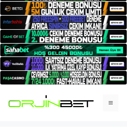
İçeriğe
atla
Menü