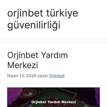
orjinbet türkiye
güvenilirliği
Orjinbet Yardım
Merkezi
Nisan 13, 2026
yazar
Orjinbet