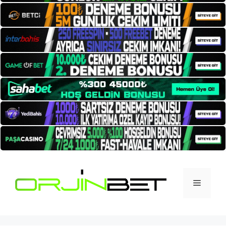
İçeriğe
atla
Menü