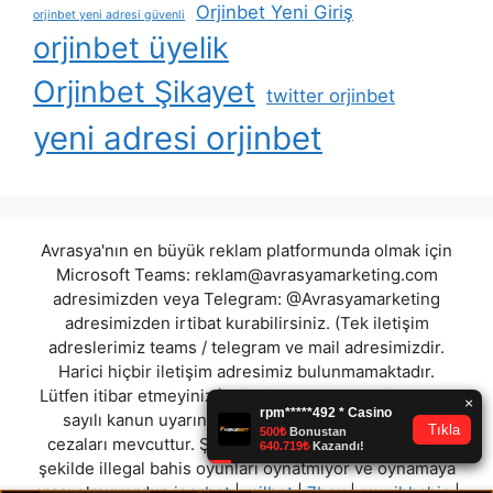
Orjinbet Yeni Giriş
orjinbet yeni adresi güvenli
orjinbet üyelik
Orjinbet Şikayet
twitter orjinbet
yeni adresi orjinbet
Avrasya'nın en büyük reklam platformunda olmak için
Microsoft Teams:
reklam@avrasyamarketing.com
adresimizden veya Telegram: @Avrasyamarketing
adresimizden irtibat kurabilirsiniz. (Tek iletişim
adreslerimiz teams / telegram ve mail adresimizdir.
Harici hiçbir iletişim adresimiz bulunmamaktadır.
Lütfen itibar etmeyiniz.) Türkiye yasalarına göre 7258
sayılı kanun uyarınca yasa dışı bahis oynamanın
cezaları mevcuttur. Şu an bulunduğunuz site hiç bir
şekilde illegal bahis oyunları oynatmıyor ve oynamaya
aracı olmuyordur.
igorbet
|
milbet
|
7bey
|
munihbahis
|