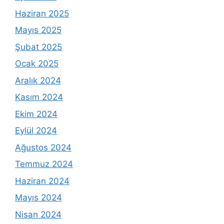
Haziran 2025
Mayıs 2025
Şubat 2025
Ocak 2025
Aralık 2024
Kasım 2024
Ekim 2024
Eylül 2024
Ağustos 2024
Temmuz 2024
Haziran 2024
Mayıs 2024
Nisan 2024