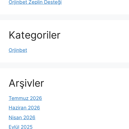
Orjinbet Zeplin Desteği
Kategoriler
Orjinbet
Arşivler
Temmuz 2026
Haziran 2026
Nisan 2026
Eylül 2025