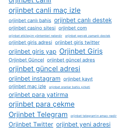
orjinbet canli maç izle
orjinbet canlı destek
orjinbet canlı bahis
orjinbet casino sitesi
orjinbet com
orjinbet etkileşim yöntemleri nelerdir
orjinbet gerçek zamanlı destek
orjinbet giris adresi
orjinbet giris twitter
Orjinbet Giriş
orjinbet giris yap
Orjinbet Güncel
orjinbet güncel adres
orjinbet güncel adresi
orjinbet instagram
orjinbet kayıt
orjinbet maç izle
orjinbet oranlar bahis şirketi
orjinbet para yatirma
orjinbet para çekme
Orjinbet Telegram
orjinbet telegram’ın amacı nedir
Orjinbet Twitter
orjinbet yeni adresi