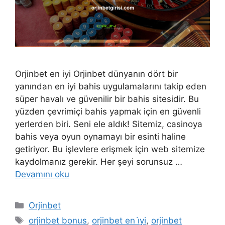
Orjinbet en iyi Orjinbet dünyanın dört bir
yanından en iyi bahis uygulamalarını takip eden
süper havalı ve güvenilir bir bahis sitesidir. Bu
yüzden çevrimiçi bahis yapmak için en güvenli
yerlerden biri. Seni ele aldık! Sitemiz, casinoya
bahis veya oyun oynamayı bir esinti haline
getiriyor. Bu işlevlere erişmek için web sitemize
kaydolmanız gerekir. Her şeyi sorunsuz …
Devamını oku
Kategoriler
Orjinbet
Etiketler
orjinbet bonus
,
orjinbet en i̇yi
,
orjinbet