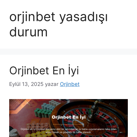
orjinbet yasadışı
durum
Orjinbet En İyi
Eylül 13, 2025
yazar
Orjinbet