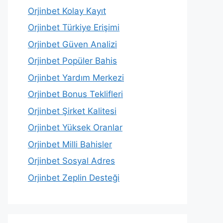
Orjinbet Kolay Kayıt
Orjinbet Türkiye Erişimi
Orjinbet Güven Analizi
Orjinbet Popüler Bahis
Orjinbet Yardım Merkezi
Orjinbet Bonus Teklifleri
Orjinbet Şirket Kalitesi
Orjinbet Yüksek Oranlar
Orjinbet Milli Bahisler
Orjinbet Sosyal Adres
Orjinbet Zeplin Desteği