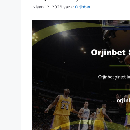
Nisan 12, 2026
yazar
Orjinbet