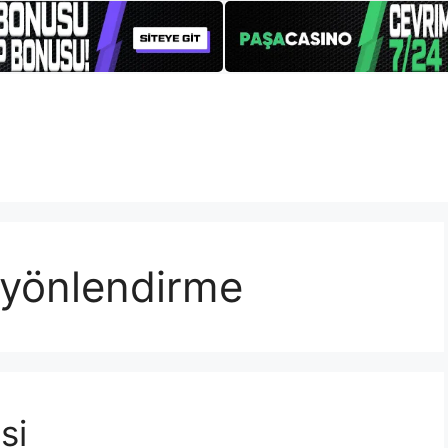
ı yönlendirme
si