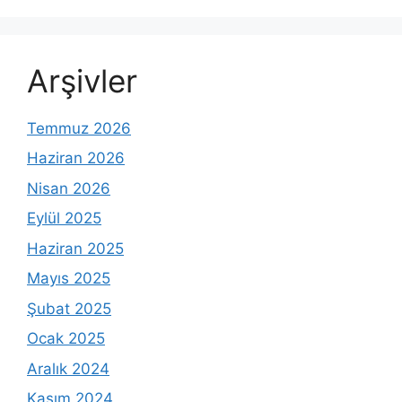
Arşivler
Temmuz 2026
Haziran 2026
Nisan 2026
Eylül 2025
Haziran 2025
Mayıs 2025
Şubat 2025
Ocak 2025
Aralık 2024
Kasım 2024