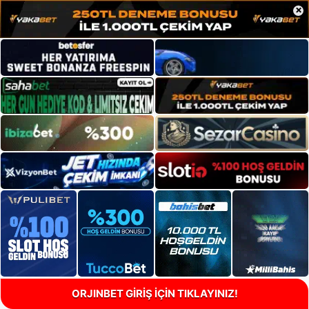
×
ORJINBET GİRİŞ İÇİN TIKLAYINIZ!