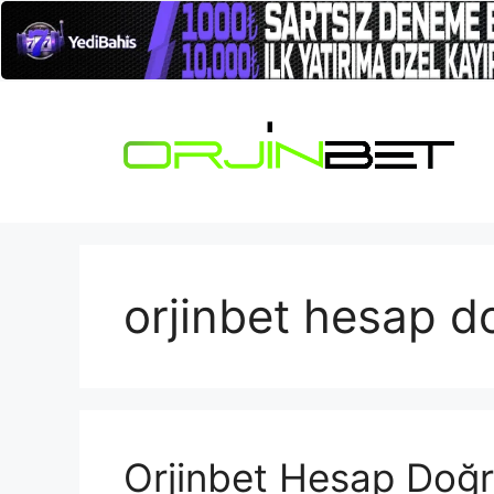
İçeriğe
atla
orjinbet hesap 
Orjinbet Hesap Doğ