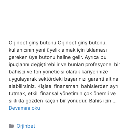
Orjinbet giriş butonu Orjinbet giriş butonu,
kullanıcının yeni üyelik almak için tıklaması
gereken üye butonu haline gelir. Ayrıca bu
ipuçlarını değiştirebilir ve bunları profesyonel bir
bahisçi ve fon yöneticisi olarak kariyerinize
uygulayarak sektördeki başarınızı garanti altına
alabilirsiniz. Kişisel finansmanı bahislerden ayrı
tutmak, etkili finansal yönetimin çok önemli ve
sıklıkla gözden kaçan bir yönüdür. Bahis için …
Devamını oku
Kategoriler
Orjinbet