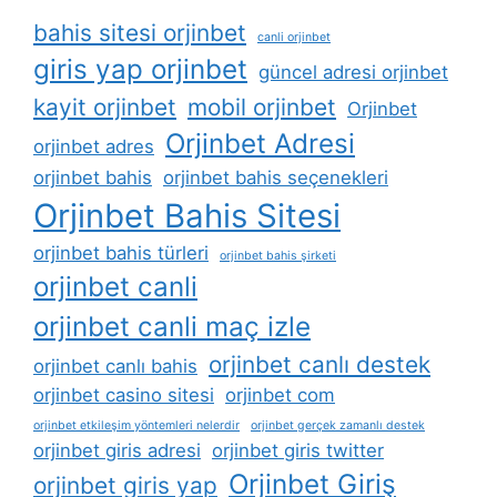
bahis sitesi orjinbet
canli orjinbet
giris yap orjinbet
güncel adresi orjinbet
kayit orjinbet
mobil orjinbet
Orjinbet
Orjinbet Adresi
orjinbet adres
orjinbet bahis
orjinbet bahis seçenekleri
Orjinbet Bahis Sitesi
orjinbet bahis türleri
orjinbet bahis şirketi
orjinbet canli
orjinbet canli maç izle
orjinbet canlı destek
orjinbet canlı bahis
orjinbet casino sitesi
orjinbet com
orjinbet etkileşim yöntemleri nelerdir
orjinbet gerçek zamanlı destek
orjinbet giris adresi
orjinbet giris twitter
Orjinbet Giriş
orjinbet giris yap