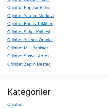
Orjinbet Popüler Bahis
Orjinbet Yardım Merkezi
Orjinbet Bonus Teklifleri
Orjinbet Şirket Kalitesi
Orjinbet Yüksek Oranlar
Orjinbet Milli Bahisler
Orjinbet Sosyal Adres
Orjinbet Zeplin Desteği
Kategoriler
Orjinbet