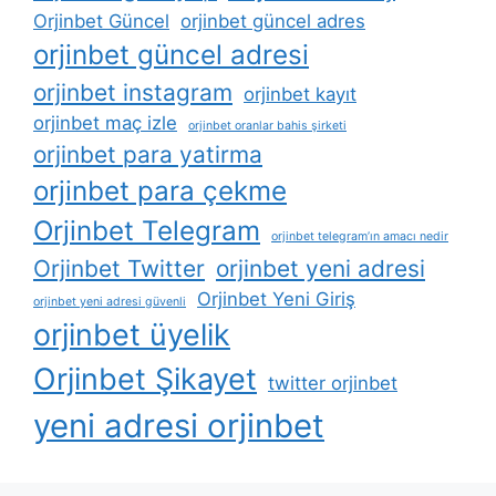
Orjinbet Güncel
orjinbet güncel adres
orjinbet güncel adresi
orjinbet instagram
orjinbet kayıt
orjinbet maç izle
orjinbet oranlar bahis şirketi
orjinbet para yatirma
orjinbet para çekme
Orjinbet Telegram
orjinbet telegram’ın amacı nedir
Orjinbet Twitter
orjinbet yeni adresi
Orjinbet Yeni Giriş
orjinbet yeni adresi güvenli
orjinbet üyelik
Orjinbet Şikayet
twitter orjinbet
yeni adresi orjinbet