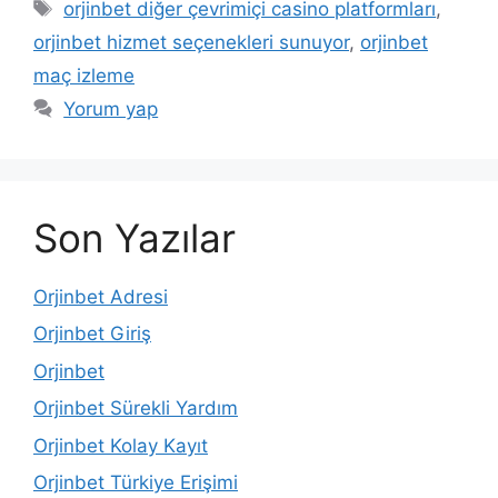
Etiketler
orjinbet diğer çevrimiçi casino platformları
,
orjinbet hizmet seçenekleri sunuyor
,
orjinbet
maç izleme
Yorum yap
Son Yazılar
Orjinbet Adresi
Orjinbet Giriş
Orjinbet
Orjinbet Sürekli Yardım
Orjinbet Kolay Kayıt
Orjinbet Türkiye Erişimi