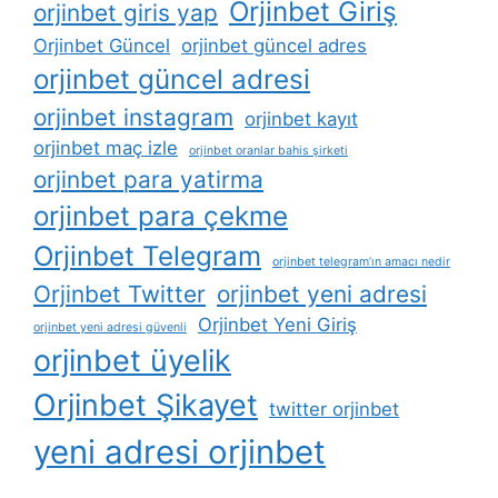
Orjinbet Giriş
orjinbet giris yap
Orjinbet Güncel
orjinbet güncel adres
orjinbet güncel adresi
orjinbet instagram
orjinbet kayıt
orjinbet maç izle
orjinbet oranlar bahis şirketi
orjinbet para yatirma
orjinbet para çekme
Orjinbet Telegram
orjinbet telegram’ın amacı nedir
Orjinbet Twitter
orjinbet yeni adresi
Orjinbet Yeni Giriş
orjinbet yeni adresi güvenli
orjinbet üyelik
Orjinbet Şikayet
twitter orjinbet
yeni adresi orjinbet