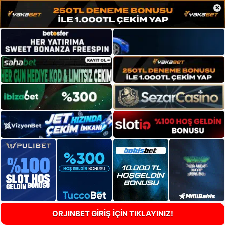
×
ORJINBET GİRİŞ İÇİN TIKLAYINIZ!