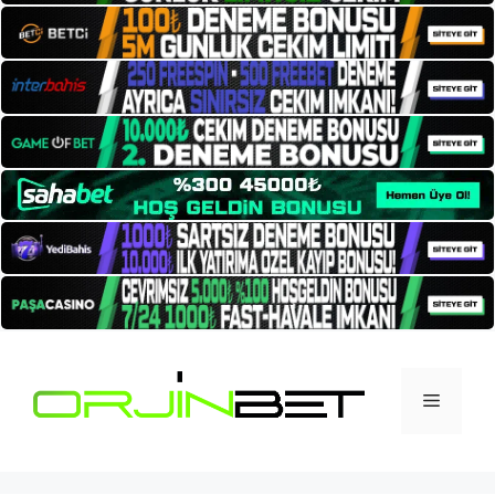
İçeriğe
atla
Menü