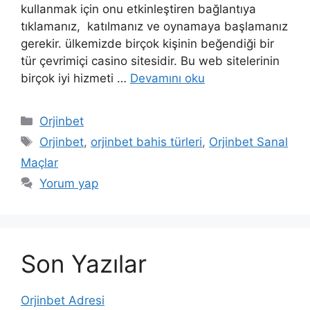
kullanmak için onu etkinleştiren bağlantıya
tıklamanız, katılmanız ve oynamaya başlamanız
gerekir. ülkemizde birçok kişinin beğendiği bir
tür çevrimiçi casino sitesidir. Bu web sitelerinin
birçok iyi hizmeti …
Devamını oku
Kategoriler
Orjinbet
Etiketler
Orjinbet
,
orjinbet bahis türleri
,
Orjinbet Sanal
Maçlar
Yorum yap
Son Yazılar
Orjinbet Adresi