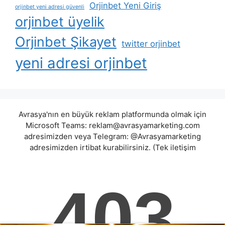
Orjinbet Yeni Giriş
orjinbet yeni adresi güvenli
orjinbet üyelik
Orjinbet Şikayet
twitter orjinbet
yeni adresi orjinbet
Avrasya'nın en büyük reklam platformunda olmak için
Microsoft Teams:
reklam@avrasyamarketing.com
adresimizden veya Telegram: @Avrasyamarketing
adresimizden irtibat kurabilirsiniz. (Tek iletişim
adreslerimiz teams / telegram ve mail adresimizdir.
Harici hiçbir iletişim adresimiz bulunmamaktadır.
Lütfen itibar etmeyiniz.) Türkiye yasalarına göre 7258
sayılı kanun uyarınca yasa dışı bahis oynamanın
cezaları mevcuttur. Şu an bulunduğunuz site hiç bir
şekilde illegal bahis oyunları oynatmıyor ve oynamaya
aracı olmuyordur.
igorbet
|
milbet
|
7bey
|
munihbahis
|