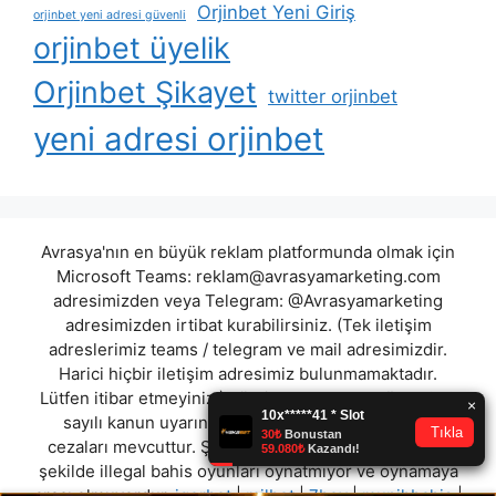
Orjinbet Yeni Giriş
orjinbet yeni adresi güvenli
orjinbet üyelik
Orjinbet Şikayet
twitter orjinbet
yeni adresi orjinbet
Avrasya'nın en büyük reklam platformunda olmak için
Microsoft Teams:
reklam@avrasyamarketing.com
adresimizden veya Telegram: @Avrasyamarketing
adresimizden irtibat kurabilirsiniz. (Tek iletişim
adreslerimiz teams / telegram ve mail adresimizdir.
Harici hiçbir iletişim adresimiz bulunmamaktadır.
Lütfen itibar etmeyiniz.) Türkiye yasalarına göre 7258
sayılı kanun uyarınca yasa dışı bahis oynamanın
cezaları mevcuttur. Şu an bulunduğunuz site hiç bir
şekilde illegal bahis oyunları oynatmıyor ve oynamaya
aracı olmuyordur.
igorbet
|
milbet
|
7bey
|
munihbahis
|