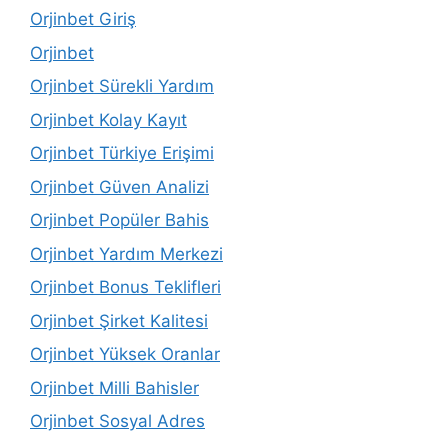
Orjinbet Giriş
Orjinbet
Orjinbet Sürekli Yardım
Orjinbet Kolay Kayıt
Orjinbet Türkiye Erişimi
Orjinbet Güven Analizi
Orjinbet Popüler Bahis
Orjinbet Yardım Merkezi
Orjinbet Bonus Teklifleri
Orjinbet Şirket Kalitesi
Orjinbet Yüksek Oranlar
Orjinbet Milli Bahisler
Orjinbet Sosyal Adres