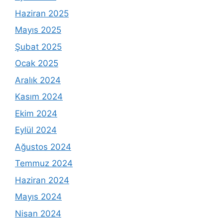
Haziran 2025
Mayıs 2025
Şubat 2025
Ocak 2025
Aralık 2024
Kasım 2024
Ekim 2024
Eylül 2024
Ağustos 2024
Temmuz 2024
Haziran 2024
Mayıs 2024
Nisan 2024