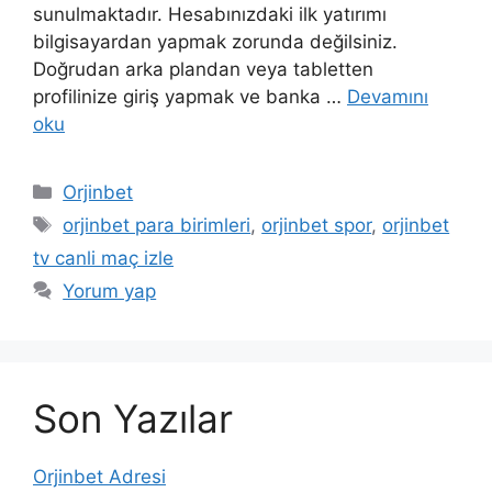
sunulmaktadır. Hesabınızdaki ilk yatırımı
bilgisayardan yapmak zorunda değilsiniz.
Doğrudan arka plandan veya tabletten
profilinize giriş yapmak ve banka …
Devamını
oku
Kategoriler
Orjinbet
Etiketler
orjinbet para birimleri
,
orjinbet spor
,
orjinbet
tv canli maç izle
Yorum yap
Son Yazılar
Orjinbet Adresi