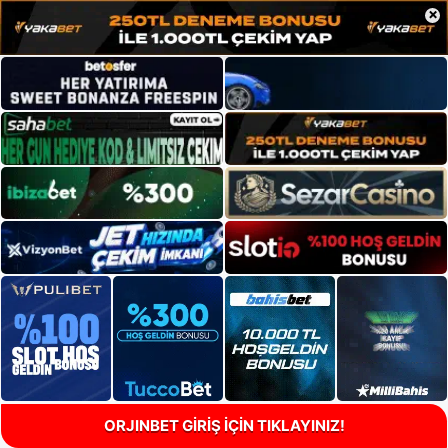
×
ORJINBET GİRİŞ İÇİN TIKLAYINIZ!