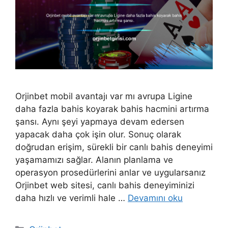
Orjinbet mobil avantajı var mı avrupa Ligine
daha fazla bahis koyarak bahis hacmini artırma
şansı. Aynı şeyi yapmaya devam edersen
yapacak daha çok işin olur. Sonuç olarak
doğrudan erişim, sürekli bir canlı bahis deneyimi
yaşamamızı sağlar. Alanın planlama ve
operasyon prosedürlerini anlar ve uygularsanız
Orjinbet web sitesi, canlı bahis deneyiminizi
daha hızlı ve verimli hale …
Devamını oku
Kategoriler