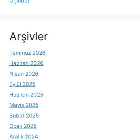
Orjinbet
Arşivler
Temmuz 2026
Haziran 2026
Nisan 2026
Eylül 2025
Haziran 2025
Mayıs 2025
Şubat 2025
Ocak 2025
Aralık 2024