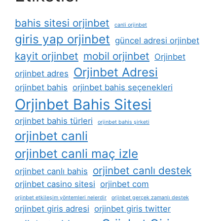
bahis sitesi orjinbet
canli orjinbet
giris yap orjinbet
güncel adresi orjinbet
kayit orjinbet
mobil orjinbet
Orjinbet
Orjinbet Adresi
orjinbet adres
orjinbet bahis
orjinbet bahis seçenekleri
Orjinbet Bahis Sitesi
orjinbet bahis türleri
orjinbet bahis şirketi
orjinbet canli
orjinbet canli maç izle
orjinbet canlı destek
orjinbet canlı bahis
orjinbet casino sitesi
orjinbet com
orjinbet etkileşim yöntemleri nelerdir
orjinbet gerçek zamanlı destek
orjinbet giris adresi
orjinbet giris twitter