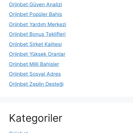
Orjinbet Güven Analizi
Orjinbet Popüler Bahis
Orjinbet Yardım Merkezi
Orjinbet Bonus Teklifleri
Orjinbet Şirket Kalitesi
Orjinbet Yüksek Oranlar
Orjinbet Milli Bahisler
Orjinbet Sosyal Adres
Orjinbet Zeplin Desteği
Kategoriler