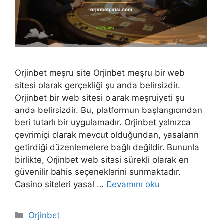
Orjinbet meşru site Orjinbet meşru bir web
sitesi olarak gerçekliği şu anda belirsizdir.
Orjinbet bir web sitesi olarak meşruiyeti şu
anda belirsizdir. Bu, platformun başlangıcından
beri tutarlı bir uygulamadır. Orjinbet yalnızca
çevrimiçi olarak mevcut olduğundan, yasaların
getirdiği düzenlemelere bağlı değildir. Bununla
birlikte, Orjinbet web sitesi sürekli olarak en
güvenilir bahis seçeneklerini sunmaktadır.
Casino siteleri yasal …
Devamını oku
Kategoriler
Orjinbet