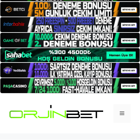
İçeriğe
atla
Menü