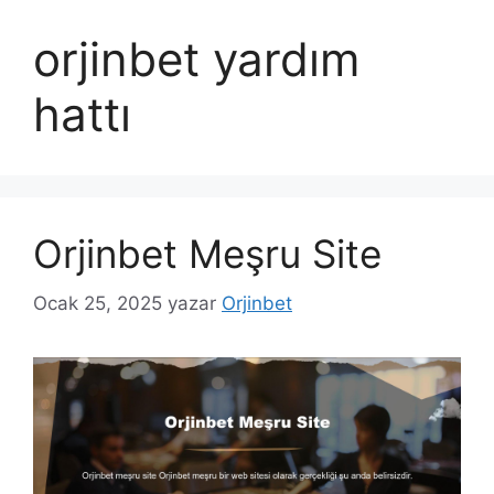
orjinbet yardım
hattı
Orjinbet Meşru Site
Ocak 25, 2025
yazar
Orjinbet