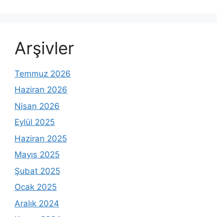
Arşivler
Temmuz 2026
Haziran 2026
Nisan 2026
Eylül 2025
Haziran 2025
Mayıs 2025
Şubat 2025
Ocak 2025
Aralık 2024