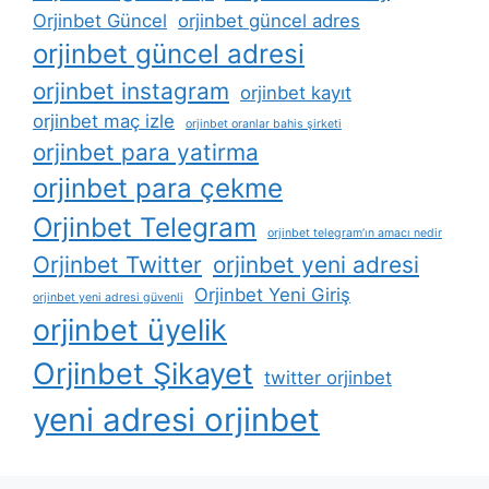
Orjinbet Güncel
orjinbet güncel adres
orjinbet güncel adresi
orjinbet instagram
orjinbet kayıt
orjinbet maç izle
orjinbet oranlar bahis şirketi
orjinbet para yatirma
orjinbet para çekme
Orjinbet Telegram
orjinbet telegram’ın amacı nedir
Orjinbet Twitter
orjinbet yeni adresi
Orjinbet Yeni Giriş
orjinbet yeni adresi güvenli
orjinbet üyelik
Orjinbet Şikayet
twitter orjinbet
yeni adresi orjinbet