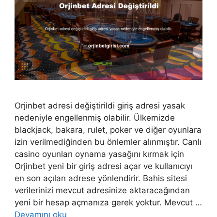
Orjinbet adresi değiştirildi giriş adresi yasak
nedeniyle engellenmiş olabilir. Ülkemizde
blackjack, bakara, rulet, poker ve diğer oyunlara
izin verilmediğinden bu önlemler alınmıştır. Canlı
casino oyunları oynama yasağını kırmak için
Orjinbet yeni bir giriş adresi açar ve kullanıcıyı
en son açılan adrese yönlendirir. Bahis sitesi
verilerinizi mevcut adresinize aktaracağından
yeni bir hesap açmanıza gerek yoktur. Mevcut …
Devamını oku