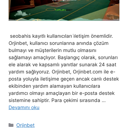
seobahis kayıtlı kullanıcıları i̇letişim önemlidir.
Orjinbet, kullanıcı sorunlarına anında çözüm
bulmayı ve müşterilerin mutlu olmasını
sağlamayı amaçlıyor. Başlangıç ​​olarak, sorunları
ele alarak ve kapsamlı yanıtlar sunarak 24 saat
yardım sağlıyoruz. Orjinbet, Orjinbet.com ile e-
posta yoluyla iletişime geçen ancak canlı destek
ekibinden yardım alamayan kullanıcılara
yardımcı olmayı amaçlayan bir e-posta destek
sistemine sahiptir. Para çekimi sırasında …
Devamını oku
Kategoriler
Orjinbet