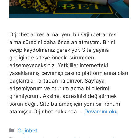
Orjinbet adres alma yeni bir Orjinbet adresi
alma sürecini daha önce anlatmıştım. Birini
seçip kaydolmanız gerekiyor. Site yayına
girdiğinde siteye önceki sürümden
erişemeyeceksiniz. Yetkililer internetteki
yasaklanmış çevrimiçi casino platformlarına olan
bağlantıları ortadan kaldırıyor. Sayfaya
erişemiyorum ve oturum açma bilgilerimi
giremiyorum. Aksine, adresinizi değiştirmek
sorun değil. Site bu amaç için yeni bir konum
atamışsa Orjinbet hakkında …
Devamını oku
Kategoriler
Orjinbet