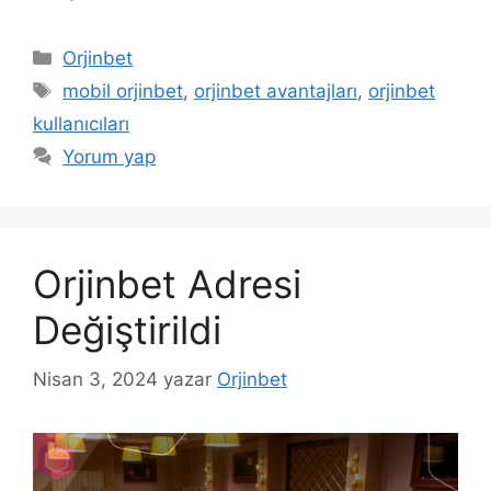
Kategoriler
Orjinbet
Etiketler
mobil orjinbet
,
orjinbet avantajları
,
orjinbet
kullanıcıları
Yorum yap
Orjinbet Adresi
Değiştirildi
Nisan 3, 2024
yazar
Orjinbet