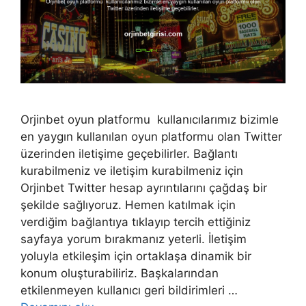
Orjinbet oyun platformu kullanıcılarımız bizimle
en yaygın kullanılan oyun platformu olan Twitter
üzerinden iletişime geçebilirler. Bağlantı
kurabilmeniz ve iletişim kurabilmeniz için
Orjinbet Twitter hesap ayrıntılarını çağdaş bir
şekilde sağlıyoruz. Hemen katılmak için
verdiğim bağlantıya tıklayıp tercih ettiğiniz
sayfaya yorum bırakmanız yeterli. İletişim
yoluyla etkileşim için ortaklaşa dinamik bir
konum oluşturabiliriz. Başkalarından
etkilenmeyen kullanıcı geri bildirimleri …