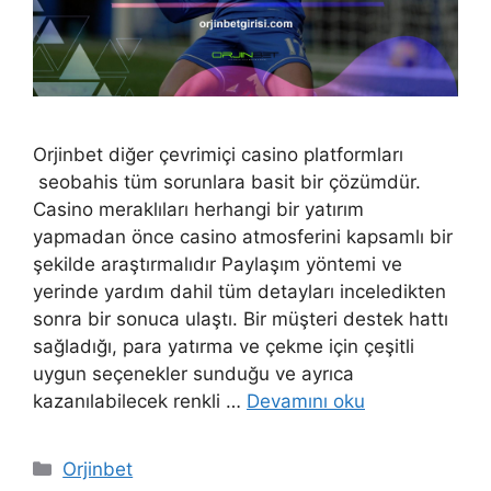
Orjinbet diğer çevrimiçi casino platformları
seobahis tüm sorunlara basit bir çözümdür.
Casino meraklıları herhangi bir yatırım
yapmadan önce casino atmosferini kapsamlı bir
şekilde araştırmalıdır Paylaşım yöntemi ve
yerinde yardım dahil tüm detayları inceledikten
sonra bir sonuca ulaştı. Bir müşteri destek hattı
sağladığı, para yatırma ve çekme için çeşitli
uygun seçenekler sunduğu ve ayrıca
kazanılabilecek renkli …
Devamını oku
Kategoriler
Orjinbet