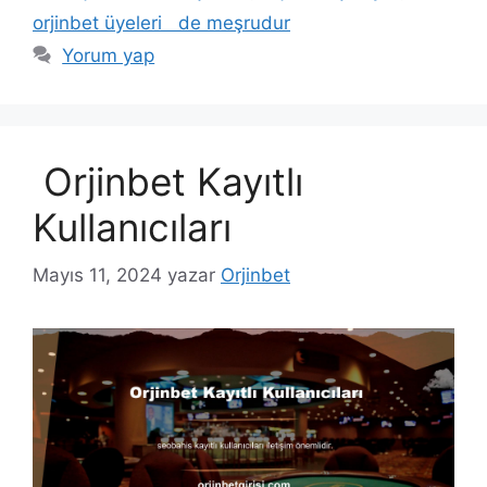
orjinbet üyeleri de meşrudur
Yorum yap
Orjinbet Kayıtlı
Kullanıcıları
Mayıs 11, 2024
yazar
Orjinbet