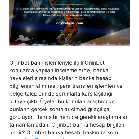
Orjinbet bank işlemleriyle ilgili Orjinbet
konularda yapılan incelemelerde, banka
havaleleri sırasında kişilerin banka hesap
bilgilerinin alınması, para transferi işlemleri ve
belge taleplerinde sorunlarla karşılaşıldığı
ortaya çıktı. Üyeler bu konuları araştırdı ve
bunların gerçek sorunlar olmadığı açıkça
görülüyor. Hem site hem de gerekli araştırmaları
tamamlamadan. Orjinbet banka hesap bilgileri
nedir? Orjinbet banka hesabı hakkında soru