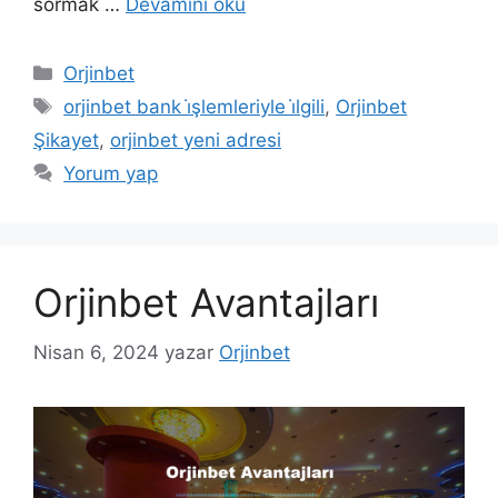
sormak …
Devamını oku
Kategoriler
Orjinbet
Etiketler
orjinbet bank i̇şlemleriyle i̇lgili
,
Orjinbet
Şikayet
,
orjinbet yeni adresi
Yorum yap
Orjinbet Avantajları
Nisan 6, 2024
yazar
Orjinbet