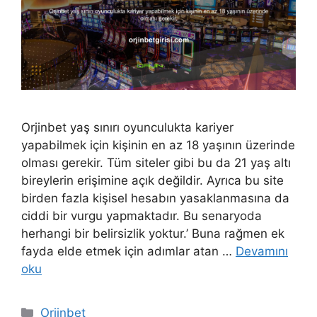
Orjinbet yaş sınırı oyunculukta kariyer
yapabilmek için kişinin en az 18 yaşının üzerinde
olması gerekir. Tüm siteler gibi bu da 21 yaş altı
bireylerin erişimine açık değildir. Ayrıca bu site
birden fazla kişisel hesabın yasaklanmasına da
ciddi bir vurgu yapmaktadır. Bu senaryoda
herhangi bir belirsizlik yoktur.’ Buna rağmen ek
fayda elde etmek için adımlar atan …
Devamını
oku
Kategoriler
Orjinbet