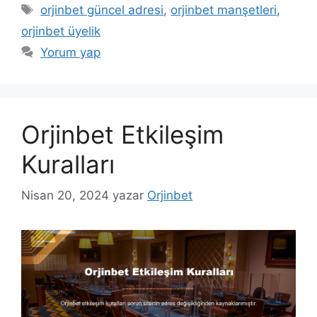
Etiketler
orjinbet güncel adresi
,
orjinbet manşetleri
,
orjinbet üyelik
Yorum yap
Orjinbet Etkileşim
Kuralları
Nisan 20, 2024
yazar
Orjinbet