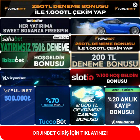
×
ORJINBET GİRİŞ İÇİN TIKLAYINIZ!