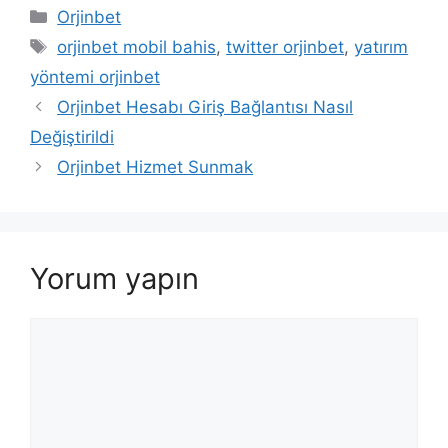
Kategoriler
Orjinbet
Etiketler
orjinbet mobil bahis
,
twitter orjinbet
,
yatırım
yöntemi orjinbet
Orjinbet Hesabı Giriş Bağlantısı Nasıl
Değiştirildi
Orjinbet Hizmet Sunmak
Yorum yapın
Yorum