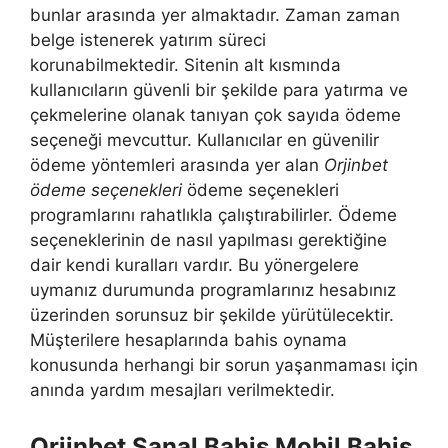
bunlar arasında yer almaktadır. Zaman zaman
belge istenerek yatırım süreci
korunabilmektedir. Sitenin alt kısmında
kullanıcıların güvenli bir şekilde para yatırma ve
çekmelerine olanak tanıyan çok sayıda ödeme
seçeneği mevcuttur. Kullanıcılar en güvenilir
ödeme yöntemleri arasında yer alan
Orjinbet
ödeme seçenekleri
ödeme seçenekleri
programlarını rahatlıkla çalıştırabilirler. Ödeme
seçeneklerinin de nasıl yapılması gerektiğine
dair kendi kuralları vardır. Bu yönergelere
uymanız durumunda programlarınız hesabınız
üzerinden sorunsuz bir şekilde yürütülecektir.
Müşterilere hesaplarında bahis oynama
konusunda herhangi bir sorun yaşanmaması için
anında yardım mesajları verilmektedir.
Orjinbet Sanal Bahis Mobil Bahis