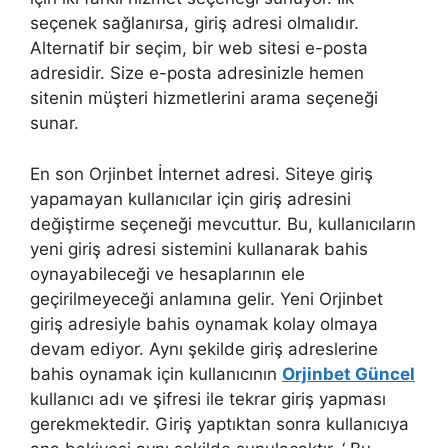
seçenek sağlanırsa, giriş adresi olmalıdır.
Alternatif bir seçim, bir web sitesi e-posta
adresidir. Size e-posta adresinizle hemen
sitenin müşteri hizmetlerini arama seçeneği
sunar.
En son Orjinbet İnternet adresi. Siteye giriş
yapamayan kullanıcılar için giriş adresini
değiştirme seçeneği mevcuttur. Bu, kullanıcıların
yeni giriş adresi sistemini kullanarak bahis
oynayabileceği ve hesaplarının ele
geçirilmeyeceği anlamına gelir. Yeni Orjinbet
giriş adresiyle bahis oynamak kolay olmaya
devam ediyor. Aynı şekilde giriş adreslerine
bahis oynamak için kullanıcının
Orjinbet Güncel
kullanıcı adı ve şifresi ile tekrar giriş yapması
gerekmektedir. Giriş yaptıktan sonra kullanıcıya