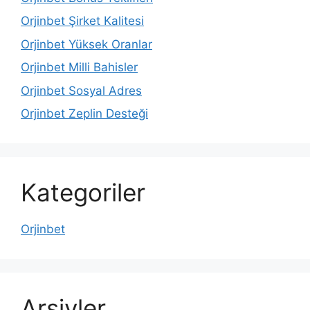
Orjinbet Şirket Kalitesi
Orjinbet Yüksek Oranlar
Orjinbet Milli Bahisler
Orjinbet Sosyal Adres
Orjinbet Zeplin Desteği
Kategoriler
Orjinbet
Arşivler