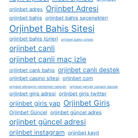
Orjinbet Adresi
orjinbet adres
orjinbet bahis
orjinbet bahis seçenekleri
Orjinbet Bahis Sitesi
orjinbet bahis türleri
orjinbet bahis şirketi
orjinbet canli
orjinbet canli maç izle
orjinbet canlı destek
orjinbet canlı bahis
orjinbet casino sitesi
orjinbet com
orjinbet etkileşim yöntemleri nelerdir
orjinbet gerçek zamanlı destek
orjinbet giris adresi
orjinbet giris twitter
Orjinbet Giriş
orjinbet giris yap
Orjinbet Güncel
orjinbet güncel adres
orjinbet güncel adresi
orjinbet instagram
orjinbet kayıt