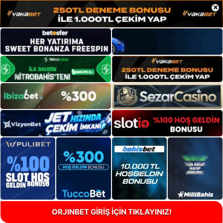
×
ORJINBET GİRİŞ İÇİN TIKLAYINIZ!