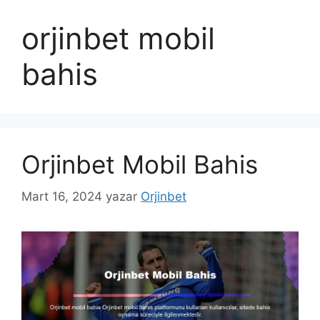
orjinbet mobil
bahis
Orjinbet Mobil Bahis
Mart 16, 2024
yazar
Orjinbet