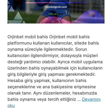
Orjinbet mobil bahis Orjinbet mobil bahis
platformunu kullanan kullanıcılar, sitede bahis
oynama süreciyle ilgilenmektedir. Sorun
kullanıcıları ilgilendirmiyor, dolayısıyla müşteri
desteği yardımcı olabilir. Ayrıca mobil uygulama
üzerinden bahis oynayabilmek için kullanıcıların
giriş bilgileriyle giriş yapması gerekmektedir.
Hesaba giriş yapmak, kullanıcının bahis
seçeneklerine ve ana bakiyesine erişmesine
olanak tanır. Aynı düzenlemeler, hesabınızda
bahis oynama veya tercih ettiğiniz …
Devamını
oku